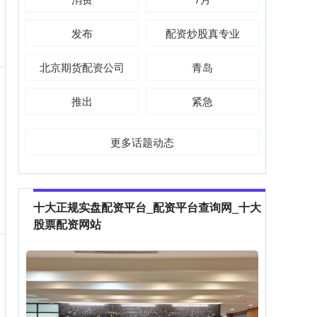
发布
配资炒股真专业
北京期货配资公司
青岛
推出
紧急
更多话题动态
十大正规实盘配资平台_配资平台查询网_十大
股票配资网站