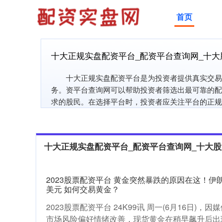
首页
十大正规实盘配资平台_配资平台查询网_十大
十大正规实盘配资平台是为投资者提供真实交易
务。资平台查询网可以帮助投资者筛选出最可靠的配
求的股民。在选择平台时，投资者应关注平台的正规
十大正规实盘配资平台_配资平台查询网_十大股
2023股票配资平台 黄金突然暴跌的原因在这！伊
美元 如何交易黄金？
2023股票配资平台 24K99讯 周一(6月16日)
市场风险偏好情绪改善，现货黄金在稍早飙升后出现暴