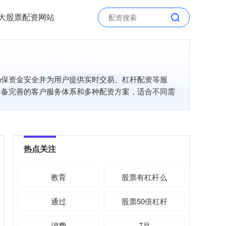
大股票配资网站
确保资金安全并为用户提供实时交易、杠杆配资等服
具备完善的客户服务体系和多种配资方案，适合不同需
热点关注
教育
股票有杠杆么
通过
股票50倍杠杆
消费
7月