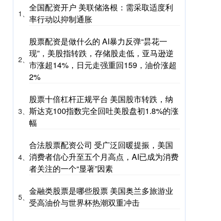
全国配资开户 美联储洛根：需采取适度利
1、
率行动以抑制通胀
股票配资是做什么的 AI暴力反弹“昙花一
现”，美股指转跌，存储股走低，亚马逊逆
2、
市涨超14%，日元走强重回159，油价涨超
2%
股票十倍杠杆正规平台 美国股市转跌，纳
斯达克100指数完全回吐美股盘初1.8%的涨
3、
幅
合法股票配资公司 受广泛回暖提振，美国
消费者信心升至五个月高点，AI已成为消费
4、
者关注的一个“显著”因素
金融类股票是哪些股票 美国奥兰多旅游业
5、
受高油价与世界杯热潮双重冲击