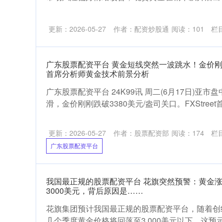
更新：2026-05-27
作者：配资炒股通
阅读：
101
栏
广东股票配资平台 黄金短线突然一波跳水！金价刚刚跌破3
首席分析师黄金技术前景分析
广东股票配资平台 24K99讯 周二(6月17日)亚
滑，金价刚刚跌破3380美元/盎司关口。FXStreet首席分
更新：2026-05-27
作者：股票配资部
阅读：
174
栏
广东股票配资平台
我国最正规的股票配资平台 花旗突然预警：黄金
3000美元，背后原因是……
花旗集团预计我国最正规的股票配资平台，随着创
几个季度黄金价格将回落至3,000美元以下，这