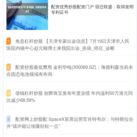
配资优秀炒股配资门户 宿迁联盛：取得发明
专利证书
​免息杠杆炒股 【天津专家出诊信息】7月19日天津市人民
1
医院内镜中心赵元顺博士来我院出诊_疾病_癌症_诊断
​配资炒股最低费用 金利华电(300069.SZ)：海德利森当前未
2
在固态电池领域有布局
​借钱杠杆炒股 创辉珠宝发布年度业绩 年内溢利50万港元同
3
比减少68.59%
​配资网上炒股配 SpaceX首席运营官肖特韦尔：与特斯拉合
4
并“或许能让埃隆轻松一点”