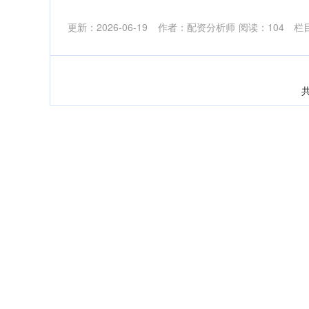
更新：2026-06-19
作者：配资分析师
阅读：
104
栏
共