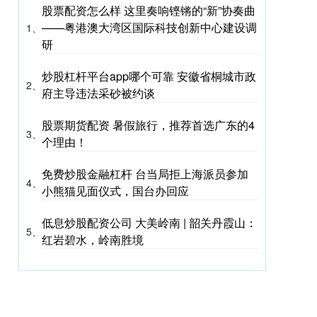
股票配资怎么样 这里奏响铿锵的“新”协奏曲
——粤港澳大湾区国际科技创新中心建设调
1、
研
炒股杠杆平台app哪个可靠 安徽省桐城市政
2、
府主导违法采砂被约谈
股票期货配资 暑假旅行，推荐首选广东的4
3、
个理由！
免费炒股金融杠杆 台当局拒上海派员参加
4、
小熊猫见面仪式，国台办回应
低息炒股配资公司 大美岭南 | 韶关丹霞山：
5、
红岩碧水，岭南胜境