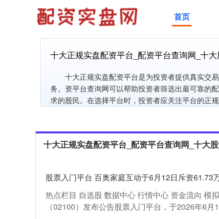
首页
十大正规实盘配资平台_配资平台查询网_十大
十大正规实盘配资平台是为投资者提供真实交易
务。资平台查询网可以帮助投资者筛选出最可靠的配
求的股民。在选择平台时，投资者应关注平台的正规
十大正规实盘配资平台_配资平台查询网_十大股
股票入门平台 百奥家庭互动于6月12日斥资61.73
热点栏目 自选股 数据中心 行情中心 资金流向 模
（02100）发布公告股票入门平台，于2026年6月12日