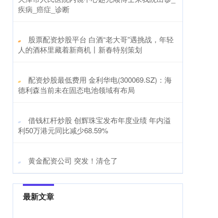
疾病_癌症_诊断
​股票配资炒股平台 白酒“老大哥”遇挑战，年轻
人的酒杯里藏着新商机丨新春特别策划
​配资炒股最低费用 金利华电(300069.SZ)：海
德利森当前未在固态电池领域有布局
​借钱杠杆炒股 创辉珠宝发布年度业绩 年内溢
利50万港元同比减少68.59%
​黄金配资公司 突发！清仓了
最新文章