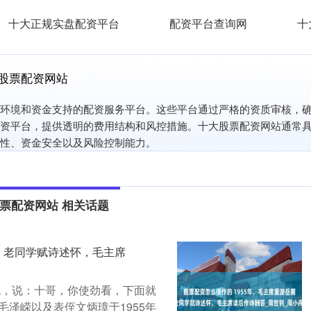
十大正规实盘配资平台
配资平台查询网
十
股票配资网站
环境和资金支持的配资服务平台。这些平台通过严格的资质审核，
资平台，提供透明的费用结构和风控措施。十大股票配资网站通常
性、资金安全以及风险控制能力。
票配资网站 相关话题
山，老同学赋诗述怀，毛主席
机，说：十哥，你使劲看，下面就
泽嵘以及表侄文炳璋于1955年