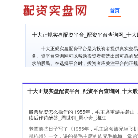
首页
十大正规实盘配资平台_配资平台查询网_十大
十大正规实盘配资平台是为投资者提供真实交易
务。资平台查询网可以帮助投资者筛选出最可靠的配
求的股民。在选择平台时，投资者应关注平台的正规
十大正规实盘配资平台_配资平台查询网_十大股
股票配资怎么操作的 1955年，毛主席重游岳麓
读后作诗酬答_周世钊_周小舟_湘江
老覃前些日子写了《1955年，毛主席领族兄坐飞
是杭州》一文，讲的是毛主席的族兄毛仙梅、堂弟毛