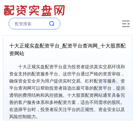
十大正规实盘配资平台_配资平台查询网_十大股票配
资网站
十大正规实盘配资平台是为投资者提供真实交易环境和
资金支持的配资服务平台。这些平台通过严格的资质审核，
确保资金安全并为用户提供实时交易、杠杆配资等服务。资
平台查询网可以帮助投资者筛选出最可靠的配资平台，提供
透明的费用结构和风控措施。十大股票配资网站通常具备完
善的客户服务体系和多种配资方案，适合不同需求的股民。
在选择平台时，投资者应关注平台的正规性、资金安全以及
风险控制能力。