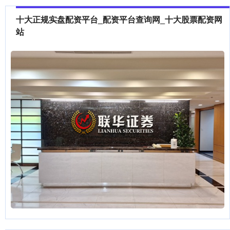
十大正规实盘配资平台_配资平台查询网_十大股票配资网
站