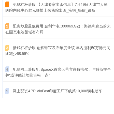
​免息杠杆炒股 【天津专家出诊信息】7月19日天津市人民
1
医院内镜中心赵元顺博士来我院出诊_疾病_癌症_诊断
​配资炒股最低费用 金利华电(300069.SZ)：海德利森当前未
2
在固态电池领域有布局
​借钱杠杆炒股 创辉珠宝发布年度业绩 年内溢利50万港元同
3
比减少68.59%
​配资网上炒股配 SpaceX首席运营官肖特韦尔：与特斯拉合
4
并“或许能让埃隆轻松一点”
​网上配资APP VinFast印度工厂下线第10,000辆电动车
5