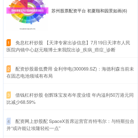
苏州股票配资平台 初夏颐和园景如画(6)
​免息杠杆炒股 【天津专家出诊信息】7月19日天津市人民
1
医院内镜中心赵元顺博士来我院出诊_疾病_癌症_诊断
​配资炒股最低费用 金利华电(300069.SZ)：海德利森当前未
2
在固态电池领域有布局
​借钱杠杆炒股 创辉珠宝发布年度业绩 年内溢利50万港元同
3
比减少68.59%
​配资网上炒股配 SpaceX首席运营官肖特韦尔：与特斯拉合
4
并“或许能让埃隆轻松一点”