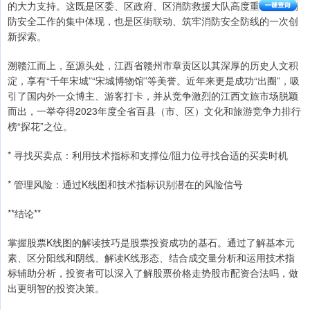
的大力支持。这既是区委、区政府、区消防救援大队高度重视街道消
防安全工作的集中体现，也是区街联动、筑牢消防安全防线的一次创
新探索。
溯赣江而上，至源头处，江西省赣州市章贡区以其深厚的历史人文积
淀，享有“千年宋城”“宋城博物馆”等美誉。近年来更是成功“出圈”，吸
引了国内外一众博主、游客打卡，并从竞争激烈的江西文旅市场脱颖
而出，一举夺得2023年度全省百县（市、区）文化和旅游竞争力排行
榜“探花”之位。
* 寻找买卖点：利用技术指标和支撑位/阻力位寻找合适的买卖时机
* 管理风险：通过K线图和技术指标识别潜在的风险信号
**结论**
掌握股票K线图的解读技巧是股票投资成功的基石。通过了解基本元
素、区分阳线和阴线、解读K线形态、结合成交量分析和运用技术指
标辅助分析，投资者可以深入了解股票价格走势股市配资合法吗，做
出更明智的投资决策。