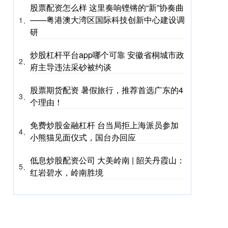
股票配资怎么样 这里奏响铿锵的“新”协奏曲
——粤港澳大湾区国际科技创新中心建设调
1、
研
炒股杠杆平台app哪个可靠 安徽省桐城市政
2、
府主导违法采砂被约谈
股票期货配资 暑假旅行，推荐首选广东的4
3、
个理由！
免费炒股金融杠杆 台当局拒上海派员参加
4、
小熊猫见面仪式，国台办回应
低息炒股配资公司 大美岭南 | 韶关丹霞山：
5、
红岩碧水，岭南胜境