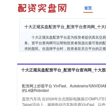
首页
十大正规实盘配资平台_配资平台查询网_十大
十大正规实盘配资平台是为投资者提供真实交易
务。资平台查询网可以帮助投资者筛选出最可靠的配
求的股民。在选择平台时，投资者应关注平台的正规
十大正规实盘配资平台_配资平台查询网_十大股
配资网上炒股平台 VinFast、Autobrains与NVIDI
的L4级Robotaxi
盖世汽车讯 在2026年台北国际电脑展(COMPUTEX 2
Taipei活动上，越南电动汽车制造商VinFast、以色列.