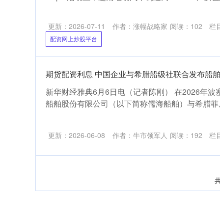
更新：2026-07-11
作者：涨幅战略家
阅读：
102
栏
配资网上炒股平台
期货配资利息 中国企业与希腊船级社联合发布船
新华财经雅典6月6日电（记者陈刚） 在2026年
船舶股份有限公司（以下简称儒海船舶）与希腊菲尼克斯船级
更新：2026-06-08
作者：牛市领军人
阅读：
192
栏
共