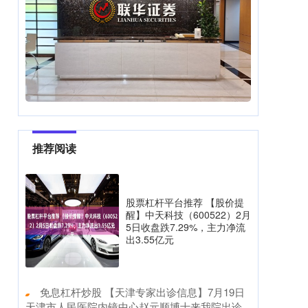
推荐阅读
股票杠杆平台推荐 【股价提
醒】中天科技（600522）2月
5日收盘跌7.29%，主力净流
出3.55亿元
​免息杠杆炒股 【天津专家出诊信息】7月19日
天津市人民医院内镜中心赵元顺博士来我院出诊_