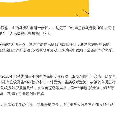
获悉，山西鸟类种群进一步扩大，划定了40处重点候鸟迁徙通道，实行
易平台，为鸟类提供理想栖息环境。
保护为切入点，系统推进林鸟栖息地质量提升；通过实施黑鹳保护、
构建起“饮水点建设-栖息地修复-人工繁育-野化放归”全链条保护体系，
2025年启动为期三年的鸟类保护专项行动，形成严厉打击盗猎、贩卖鸟
27处市县级野生动物救护中心，对受伤、生病或者迷路、挨饿的鸟类进行
野生动物疫源疫病监测站，发现禽流感等风险，第一时间预警处置，倾力守
法，在38个县开展保险理赔。
近距离感受生态之美，共享保护成果，也让更多人愿意主动加入野生动