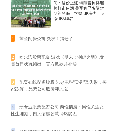
闻：油价上涨 特朗普称将继
续打击伊朗 美军称已恢复对
伊朗的海上封锁 SK海力士大
涨 IBM暴跌
​黄金配资公司 突发！清仓了
1
​哈尔滨股票配资 游戏《明末：渊虚之羽》发
2
售首日状况频出，官方致歉并补偿
​配资在线配资炒股 先导电科“卖身”又失败，买
3
家跌停，兄弟公司股价却大涨
​最专业股票配资公司 两性情感：男性关注女
4
性生理期，四大情感智慧悄然展现