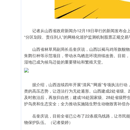
记者从山西省政府新闻办12月19日举行的新闻发布会上
“分区划段、责任到人”的网格化巡护监测机制股票正规交
山西省林草局副局长岳奎庆说，山西以褐马鸡等旗舰物种
朱鹮引种等示范项目，带动水鸟栖息环境持续改善。目前，已
湿地已成为候鸟迁徙的重要驿站和繁殖天堂。
据介绍，山西连续四年开展“清风”“网盾”专项执法行动，
类的高压态势，让违法行为无处遁形。山西建成2处省级、
及时救治后，再放归自然；建成16处国家级、28处省级
护鸟类和生态安全；全力推动实施陆生野生动物致害补偿办
岳奎庆说，目前全省已公布了22条观鸟线路，让市民能
物保护队伍。（记者柴婷）