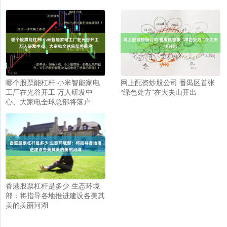
哪个股票能杠杆 小米智能家电
网上配资炒股公司 番禺区首张
工厂在光谷开工 万人研发中
“绿色处方”在大夫山开出
心、大家电全球总部将落户
香港股票杠杆是多少 生态环境
部：将指导各地推进建设各美其
美的美丽河湖