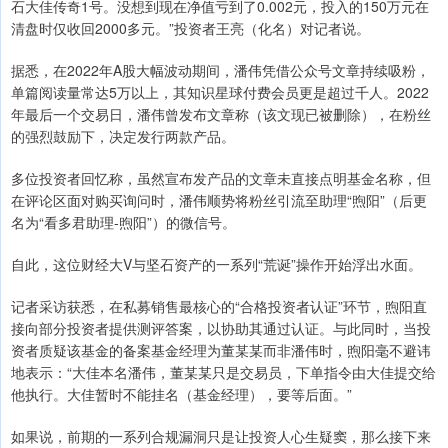
石大佳传奇1号。没想到现在净值亏到了0.002元，投入的150万元在
清盘时仅收回2000多元。”投资者王亮（化名）对记者说。
据悉，在2022年A股大幅波动期间，潘伟凭借公众号文章持续吸粉，
单篇阅读量常达5万以上，其知识星球付费会员更是超过千人。2022
年最后一个交易日，潘伟曾发布文章称（该文现已被删除），在粉丝
的强烈鼓励下，决定发行两款产品。
多位投资者回忆称，虽然宣布发产品的文章未直接点明基金名称，但
在评论区面对购买询问时，潘伟顺势将粉丝引流至助理“煦阳”（后更
名为“看多君助理-煦阳”）的微信号。
自此，这位财经大V与坚石资产的一系列“荒诞”操作开始浮出水面。
记者采访获悉，在私募销售最核心的“合格投资者认证”环节，煦阳直
接向部分投资者提供测评答案，以协助其通过认证。与此同时，当投
资者质疑该基金的备案基金经理为董某某而非潘伟时，煦阳毫不避讳
地表示：“大佳本名潘伟，董某某只是交易员，下单指令由大佳提交给
他执行。大佳暂时不能挂名（基金经理），要等后面。”
如果说，前期的一系列合规漏洞只是让投资人心生疑窦，那么接下来