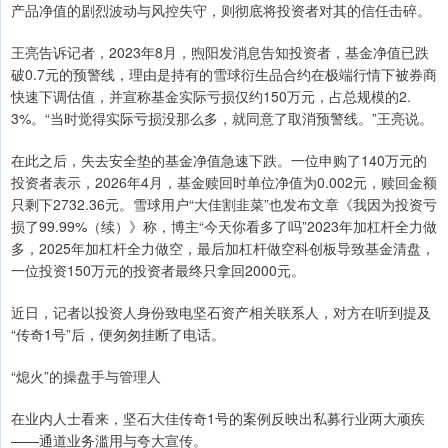
产品净值的剧烈波动与风控失守，则彻底将投资者对其的信任击碎。
王亮告诉记者，2023年8月，煦阳发消息告知投资者，基金净值已跌
破0.7元的预警线，理由是持有的雪球衍生品合约在极端行情下被券商
快速下调估值，并宣称基金实际亏损仅约150万元，占总规模的2.
3%。“当时觉得实际亏损没那么多，就同意了取消预警线。”王亮说。
在此之后，失去安全垫的基金净值急速下跌。一位申购了140万元的
投资者表示，2026年4月，基金赎回时单位净值为0.002元，赎回金额
只剩下2732.36元。雪球用户“大佳割韭菜”也发布文章《我因为投资亏
损了99.99%（续）》称，博主“今天你看多了吗”2023年加杠杆全力做
多，2025年加杠杆全力做空，最后加杠杆做空科创板导致基金清盘，
一位投资150万元的投资者最终只拿回2000元。
近日，记者以投资人身份致电坚石资产相关联系人，对方在听到提及
“传奇1号”后，便匆匆挂断了电话。
“熄火”的操盘手与管理人
在业内人士看来，坚石大佳传奇1号的案例反映出私募行业两大顽疾
——通道业务滥用与夸大宣传。