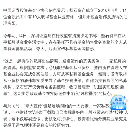
中国证券投资基金业协会信息显示，坚石资产成立于2016年4月，11
位全职员工中有10人取得基金从业资格，但并未包含潘伟及所谓的助
理煦阳。
今年4月14日，深圳证监局在行政监管措施决定书称，坚石资产在从
事私募基金业务活动中，存在委托不具有基金销售业务资格的个人从
事资金募集活动，夸大、片面宣传私募基金等情形。
“这是一起典型的私募出借牌照、通道运作的恶劣案例。”一家私募的
高管说。根据监管要求，必须取得基金从业资格，并由所在管理人在
基金业协会完成备案注册，方可从事私募基金业务，然而，没有取得
从业资格的潘伟却实质主导了基金投资决策。而作为持有牌照的私募
机构，坚石资产仅负责走备案流程、收取管理费，试图实现规模“躺
赢”，这直接导致该基金在实际运作中陷入“风控裸奔”的状态。
与此同时，“夸大宣传”也是这场闹剧的一大要素。一家私募的合伙人
说，一些财经大V热衷于截取自己表现最好的一段业绩来打造“股神”人
设，这不仅容易造假，更缺乏可持续性。投资者很难分辨其业绩究竟
是缘于运气押注还是真实的投研实力。