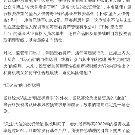
近日场外股票配资什么意思，多位投资者向上海证券报记者反映，由
公众号博主“今天你看多了吗”（原名“大佳的投资笔记”，本名潘伟）进
行投资决策的坚石大佳传奇1号私募证券投资基金（下称“坚石大佳传
奇1号”），净值已跌至0.002元。匪夷所思的是，这位博主不仅从未出
现在基金管理人深圳市前海坚石资产管理有限公司（下称“坚石资
产”）的基金从业资格人员名单中，还在产品触及预警线时引导投资者
取消预警线，基金最终走向清盘。
对此，监管部门出手，剑指坚石资产、潘伟等违规行为。正如业内人
士所言，“玩火者”的自作聪明，终将让参与其中的利益相关方走向“熄
火”的终局。未来，投资者如何用理性视角审视财经大V的内容输出？
私募机构又如何守住合规底线、避免风险错配？
“玩火者”的自作聪明
当财经大V披上“明星操盘手”的外衣，当私募沦为出借资质的“通道”，
当合格投资者认证和风控预警线形同虚设，故事的结局注定是一场悲
剧。
“关注‘大佳的投资笔记’很长时间了，看到潘伟称其2022年的投资收益
率超过50%，且即将发行基金产品，我便在他助理的引导下购买了坚