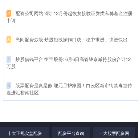
​配资公司网站 深圳12月份起恢复接收证券类私募基金注册
2
申请
​民间配资炒股 炒股短线操作口诀：稳中求进，快进快出
3
​炒股借钱平台 恒宝股份: 6月6日高管钱京减持股份合计12
4
万股
​股票配资是真是假 迎元旦护家园！白云区新市街禁毒宣传
5
走进汇桥南社区
十大正规实盘配资
配资平台查询
十大股票配资网