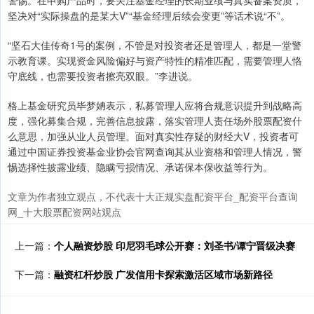
警惕。在申购产品时，要关注基金经理的长期业绩与真实备案资质，
坚决对“实际操盘的是某大V”“基金经理后续会变更”等话术说“不”。
“坚石大佳传奇1号的案例，不管是对投资者还是管理人，都是一堂警
示教育课。实现资金风险偏好与资产特性的精准匹配，需要管理人恪
守底线，也需要投资者擦亮双眼。”李进说。
格上基金研究员毕梦姌表示，私募管理人应将合规意识提升到战略高
度，强化募集合规，完善信息披露，落实管理人责任场外股票配资什
么意思，加强从业人员管理。面对真实性存疑的财经大V，投资者可
通过中国证券投资基金业协会官网查询其从业资格和管理人情况，警
惕选择性披露业绩、隐瞒亏损情况、承诺保本保收益等行为。
文章为作者独立观点，不代表十大正规实盘配资平台_配资平台查询
网_十大股票配资网站观点
上一篇：
个人融资炒股 印尼羽毛球公开赛：刘圣书/谭宁晋级决赛
下一篇：
融资杠杆炒股 广发信用卡探索激活区域市场新路径