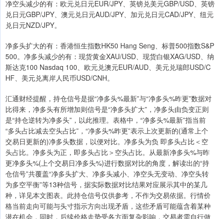
净空头减少的有：欧元兑日元EUR/JPY、英镑兑美元GBP/USD、英镑
兑日元GBP/JPY、澳元兑日元AUD/JPY、加元兑日元CAD/JPY、纽元
兑日元NZD/JPY。
净多头扩大的有：香港恒生指数HK50 Hang Seng、标普500指数S&P
500。净多头减少的有：现货黄金XAU/USD、现货白银XAG/USD、纳
斯达克100 Nasdaq 100、欧元兑澳元EUR/AUD、美元兑瑞郎USD/C
HF、美元兑离岸人民币USD/CNH。
汇通财经提醒，持仓信号是据“净多头%最新”与“净多头%昨更”数据对
比得来，净多头有所增加则信号是“净多头扩大”，净多头由负变正则
是“持仓逆转为净多头”，以此推理。表格中，“净多头%最新”指当前
“多头占比减去空头占比”，“净多头%昨更”表示上次更新的(通常上个
交易日更新的)净多头数据，以便对比。净多头为负 即多头占比＜空
头占比。净多头为正，即多头占比＞空头占比。从最新净多头%与昨
更净多头%(上个交易日净多头%)进行数据对比的角度，解读出的“持
仓信号”共覆盖“净多头扩大、净多头减小、净空头无变动、净空头转
为多空平衡”等13种信号，据实际数据对比结果对应展示其中的某几
种，详见本文图表。此持仓信号仅供参考，不作为交易依据。行情价
格当前走向可能与头寸指示方向出现矛盾，这些矛盾可能蕴含着某种
潜在机会，同时，后续价格走势受各方面复杂影响，交易者需自行做