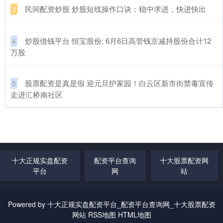
​民间配资炒股 炒股短线操作口诀：稳中求进，快进快出
3
​炒股借钱平台 恒宝股份: 6月6日高管钱京减持股份合计12
4
万股
​股票配资是真是假 迎元旦护家园！白云区新市街禁毒宣传
5
走进汇桥南社区
十大正规实盘配资
配资平台查询
十大股票配资网
平台
网
站
Powered by
十大正规实盘配资平台_配资平台查询网_十大股票配资
网站
RSS地图
HTML地图